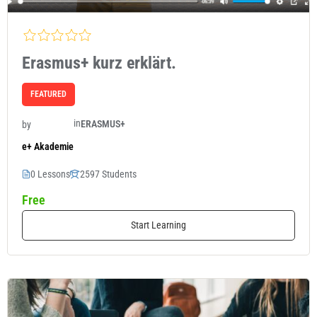
Erasmus+ kurz erklärt.
FEATURED
in
ERASMUS+
by
e+ Akademie
0 Lessons
2597 Students
Free
Start Learning