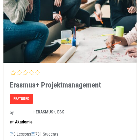
Erasmus+ Projektmanagement
FEATURED
in
ERASMUS+
,
ESK
by
e+ Akademie
0 Lessons
781 Students