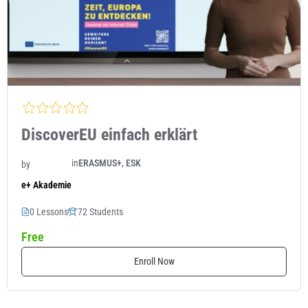
DiscoverEU einfach erklärt
in
ERASMUS+
,
ESK
by
e+ Akademie
0 Lessons
72 Students
Free
Enroll Now