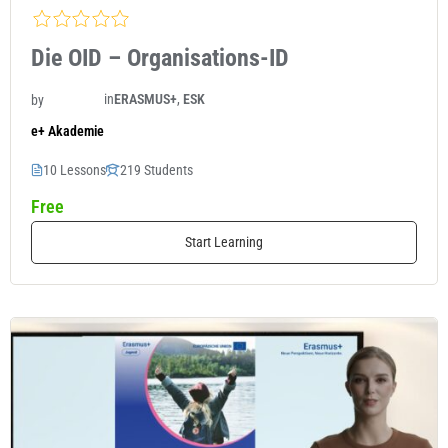
Die OID – Organisations-ID
in
ERASMUS+
,
ESK
by
e+ Akademie
10 Lessons
219 Students
Free
Start Learning