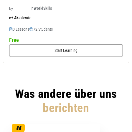
in
WorldSkills
by
e+ Akademie
0 Lessons
72 Students
Free
Start Learning
Was andere über uns
berichten