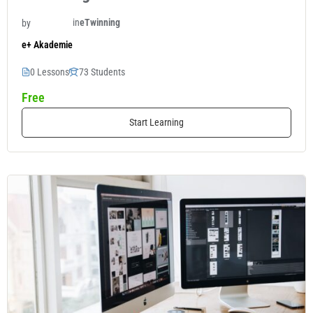
in
eTwinning
by
e+ Akademie
0 Lessons
73 Students
Free
Start Learning