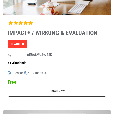
IMPACT+ / WIRKUNG & EVALUATION
FEATURED
in
ERASMUS+
,
ESK
by
e+ Akademie
1 Lesson
219 Students
Free
Enroll Now