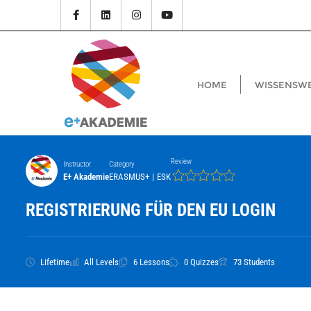
HOME
WISSENSW
Review
Instructor
Category
E+ Akademie
ERASMUS+
|
ESK
REGISTRIERUNG FÜR DEN EU LOGIN
Lifetime
All Levels
6 Lessons
0 Quizzes
73 Students