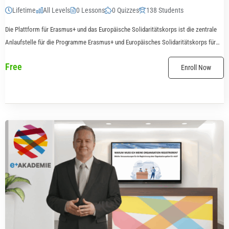
Lifetime
All Levels
0 Lessons
0 Quizzes
138 Students
Die Plattform für Erasmus+ und das Europäische Solidaritätskorps ist die zentrale
Anlaufstelle für die Programme Erasmus+ und Europäisches Solidaritätskorps für
den mehrjährigen Finanzrahmen 2021-2027. Sie ermöglicht den Antragstellern die
Free
Enroll Now
Einreichung...