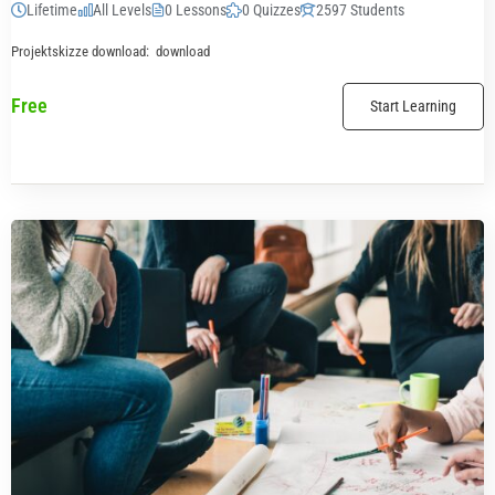
Lifetime
All Levels
0 Lessons
0 Quizzes
2597 Students
Projektskizze download: download
Free
Start Learning