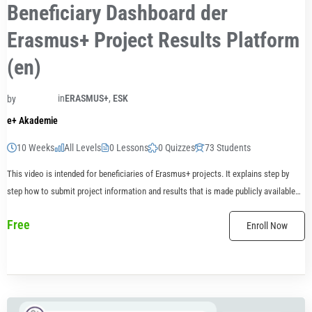
Beneficiary Dashboard der
Erasmus+ Project Results Platform
(en)
in
ERASMUS+
,
ESK
by
e+ Akademie
10 Weeks
All Levels
0 Lessons
0 Quizzes
73 Students
This video is intended for beneficiaries of Erasmus+ projects. It explains step by
step how to submit project information and results that is made publicly available
on the Erasmus+ Project...
Free
Enroll Now