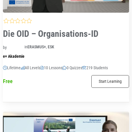
Die OID – Organisations-ID
in
ERASMUS+
,
ESK
by
e+ Akademie
Lifetime
All Levels
10 Lessons
0 Quizzes
219 Students
Free
Start Learning