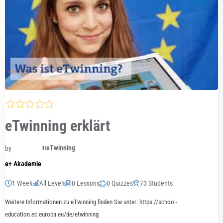
eTwinning erklärt
in
eTwinning
by
e+ Akademie
1 Week
All Levels
0 Lessons
0 Quizzes
73 Students
Weitere Informationen zu eTwinning finden Sie unter: https://school-
education.ec.europa.eu/de/etwinning