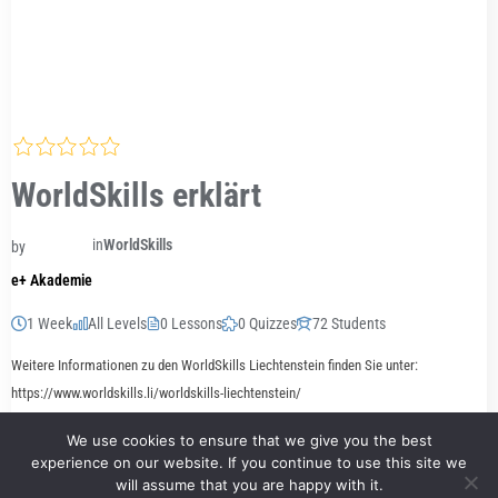
WorldSkills erklärt
in
WorldSkills
by
e+ Akademie
1 Week
All Levels
0 Lessons
0 Quizzes
72 Students
Weitere Informationen zu den WorldSkills Liechtenstein finden Sie unter:
https://www.worldskills.li/worldskills-liechtenstein/
We use cookies to ensure that we give you the best
Free
Start Learning
experience on our website. If you continue to use this site we
will assume that you are happy with it.