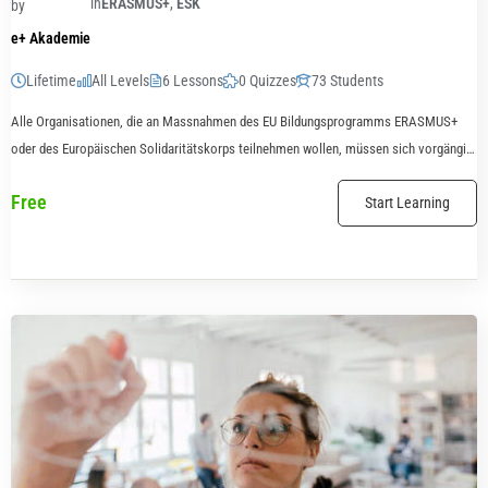
in
ERASMUS+
,
ESK
by
e+ Akademie
Lifetime
All Levels
6 Lessons
0 Quizzes
73 Students
Alle Organisationen, die an Massnahmen des EU Bildungsprogramms ERASMUS+
oder des Europäischen Solidaritätskorps teilnehmen wollen, müssen sich vorgängig
beim allgemeinen Authentifizierungsdienst der Europäischen Kommission anmelden
Free
Start Learning
(EU Login). Diese Anleitung zeigt...