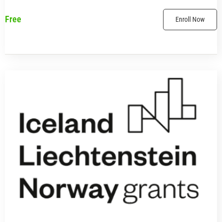
Free
Enroll Now