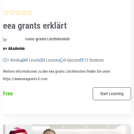
eea grants erklärt
in
eea-grants Liechtenstein
by
e+ Akademie
1 Week
All Levels
0 Lessons
0 Quizzes
72 Students
Weitere Informationen zu den eea grants Liechtenstein finden Sie unter:
https://www.eeagrants-li.com
Free
Start Learning