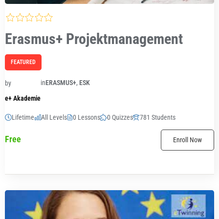
Erasmus+ Projektmanagement
FEATURED
in
ERASMUS+
,
ESK
by
e+ Akademie
Lifetime
All Levels
0 Lessons
0 Quizzes
781 Students
Free
Enroll Now