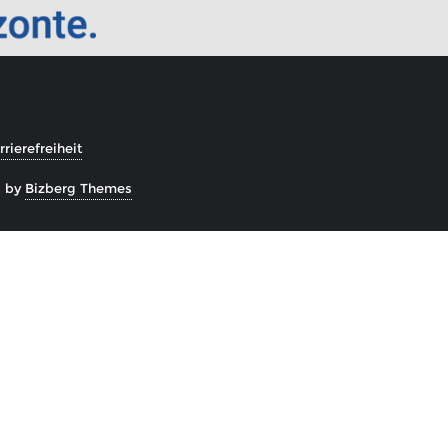
rierefreiheit
d by
Bizberg Themes