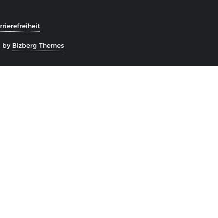
rierefreiheit
d by
Bizberg Themes